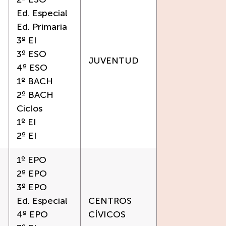
Ed. Especial
Ed. Primaria
3º EI
3º ESO
JUVENTUD
4º ESO
1º BACH
2º BACH
Ciclos
1º EI
2º EI
1º EPO
2º EPO
3º EPO
Ed. Especial
CENTROS
4º EPO
CÍVICOS