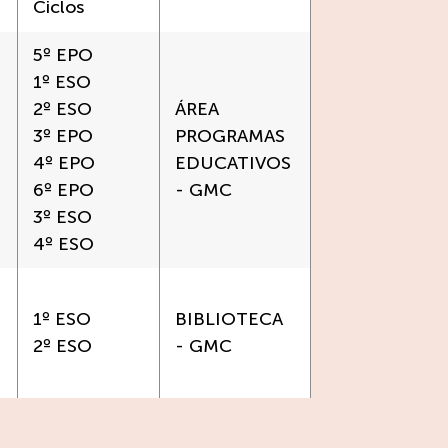
Ciclos
5º EPO
1º ESO
2º ESO
ÁREA
3º EPO
PROGRAMAS
4º EPO
EDUCATIVOS
6º EPO
- GMC
3º ESO
4º ESO
1º ESO
BIBLIOTECA
2º ESO
- GMC