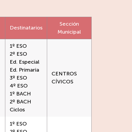
Sección
Destinatarios
Municipal
1º ESO
2º ESO
Ed. Especial
Ed. Primaria
CENTROS
3º ESO
CÍVICOS
4º ESO
1º BACH
2º BACH
Ciclos
1º ESO
2º ESO