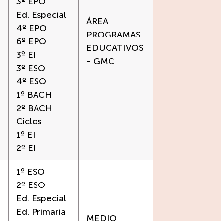
3º EPO
Ed. Especial
ÁREA
4º EPO
PROGRAMAS
6º EPO
EDUCATIVOS
3º EI
- GMC
3º ESO
4º ESO
1º BACH
2º BACH
Ciclos
1º EI
2º EI
1º ESO
2º ESO
Ed. Especial
Ed. Primaria
MEDIO