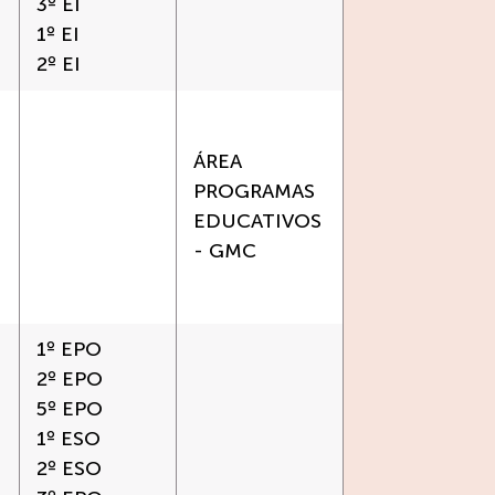
3º EI
1º EI
2º EI
ÁREA
PROGRAMAS
EDUCATIVOS
- GMC
1º EPO
2º EPO
5º EPO
1º ESO
2º ESO