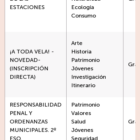
ESTACIONES
Ecología
Consumo
Arte
¡A TODA VELA! -
Historia
NOVEDAD-
Patrimonio
Grat
(INSCRIPCIÓN
Jóvenes
DIRECTA)
Investigación
Itinerario
RESPONSABILIDAD
Patrimonio
PENAL Y
Valores
ORDENANZAS
Salud
Grat
MUNICIPALES. 2º
Jóvenes
ESO.
Seguridad