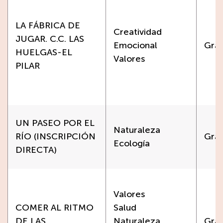
LA FÁBRICA DE
Creatividad
JUGAR. C.C. LAS
Emocional
Grat
HUELGAS-EL
Valores
PILAR
UN PASEO POR EL
Naturaleza
RÍO (INSCRIPCIÓN
Grat
Ecología
DIRECTA)
Valores
COMER AL RITMO
Salud
DE LAS
Naturaleza
Grat