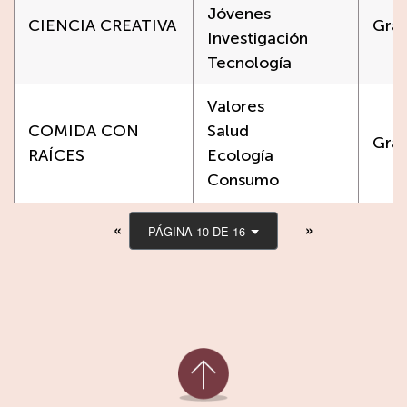
Jóvenes
CIENCIA CREATIVA
Grat
Investigación
Tecnología
Valores
COMIDA CON
Salud
Grat
RAÍCES
Ecología
Consumo
PÁGINA 10 DE 16