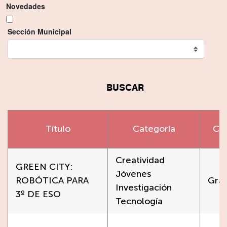
Novedades
Sección Municipal
BUSCAR
Título
Categoría
Co
Creatividad
GREEN CITY:
Jóvenes
ROBÓTICA PARA
Grat
Investigación
3º DE ESO
Tecnología