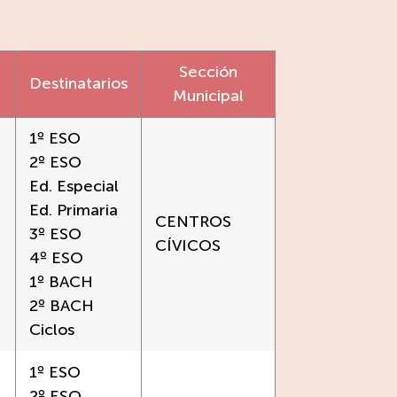
Sección
Destinatarios
Municipal
1º ESO
2º ESO
Ed. Especial
Ed. Primaria
CENTROS
3º ESO
CÍVICOS
4º ESO
1º BACH
2º BACH
Ciclos
1º ESO
2º ESO