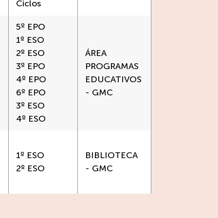
Ciclos
5º EPO
1º ESO
2º ESO
ÁREA
3º EPO
PROGRAMAS
4º EPO
EDUCATIVOS
6º EPO
- GMC
3º ESO
4º ESO
1º ESO
BIBLIOTECA
2º ESO
- GMC