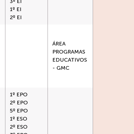
3º EI
1º EI
2º EI
ÁREA
PROGRAMAS
EDUCATIVOS
- GMC
1º EPO
2º EPO
5º EPO
1º ESO
2º ESO