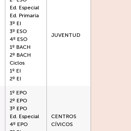
Ed. Especial
Ed. Primaria
3º EI
3º ESO
JUVENTUD
4º ESO
1º BACH
2º BACH
Ciclos
1º EI
2º EI
1º EPO
2º EPO
3º EPO
Ed. Especial
CENTROS
4º EPO
CÍVICOS