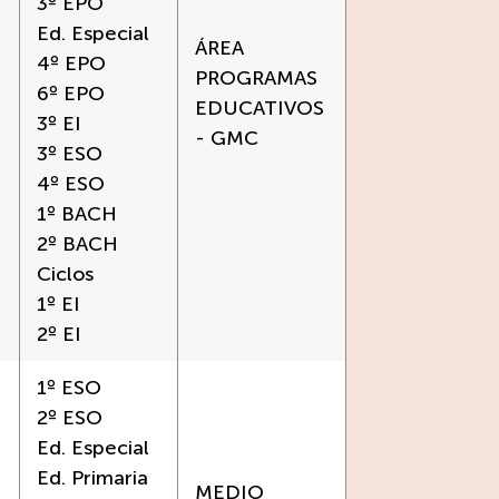
3º EPO
Ed. Especial
ÁREA
4º EPO
PROGRAMAS
6º EPO
EDUCATIVOS
3º EI
- GMC
3º ESO
4º ESO
1º BACH
2º BACH
Ciclos
1º EI
2º EI
1º ESO
2º ESO
Ed. Especial
Ed. Primaria
MEDIO