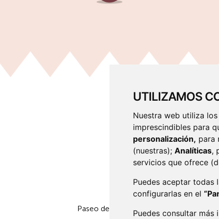
UTILIZAMOS C
Nuestra web utiliza los
imprescindibles para q
personalización,
para 
(nuestras);
Analíticas
,
servicios que ofrece (
Puedes aceptar todas 
GERENCIA
configurarlas en el
“Pa
Paseo del Espolón s/n
09003
Burgos /
T
Puedes consultar más i