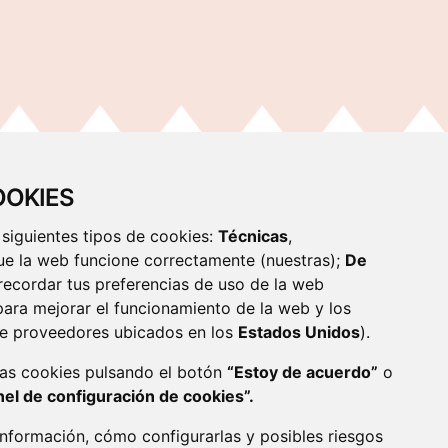
OOKIES
 siguientes tipos de cookies:
Técnicas
,
ue la web funcione correctamente (nuestras);
De
recordar tus preferencias de uso de la web
 para mejorar el funcionamiento de la web y los
de proveedores ubicados en los
Estados Unidos
).
las cookies pulsando el botón
“Estoy de acuerdo”
o
 MUNICIPAL DE CULTURA Y TURISMO
nel de configuración de cookies”.
ÁREA DE EDUCACIÓN
el
947 288 899 /
educadores@aytoburgos.es
nformación, cómo configurarlas y posibles riesgos