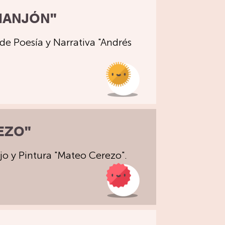
MANJÓN"
e Poesía y Narrativa "Andrés
EZO"
o y Pintura "Mateo Cerezo".