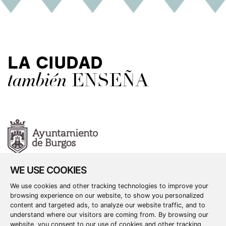
LA CIUDAD
también
ENSEÑA
WE USE COOKIES
GERENCIA MUNICIPAL DE CULTURA Y TURISMO
We use cookies and other tracking technologies to improve your
ÁREA DE EDUCACIÓN
browsing experience on our website, to show you personalized
Paseo del Espolón s/n
09003
Burgos /
Tel
947 288 899 /
content and targeted ads, to analyze our website traffic, and to
educadores@aytoburgos.es
understand where our visitors are coming from. By browsing our
website, you consent to our use of cookies and other tracking